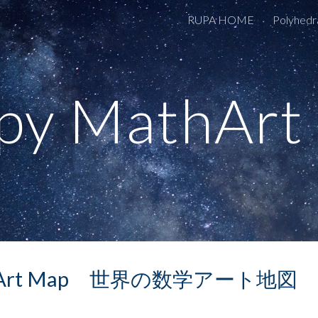
RUPA HOME
Polyhedr
ip to main content
Skip to navigat
py MathArt
thArt Map 世界の数学アート地図