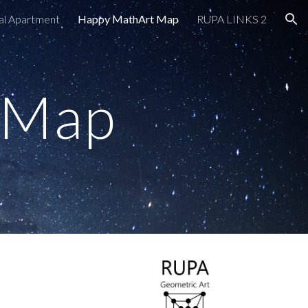
al Apartment
Happy MathArt Map
RUPA LINKS 2
ion
 Map