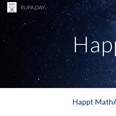
RUPA.DAY
Sk
Hap
Happt Ma