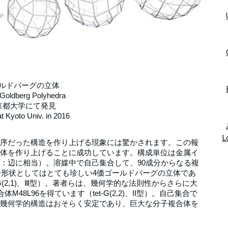
ルドバーグの立体
 Goldberg Polyhedra
年京都大学にて発見
t Kyoto Univ. in 2016
L
序だった構造を作り上げる現象には驚かされます。この報
体を作り上げることに成功しています。構成単位は金属イ
：辺に相当）。溶媒中で自己集合して、90成分からなる複
子形状としてはとても珍しい4価ゴールドバーグの立体であ
G(2,1)、Ⅲ型）。著者らは、幾何学的な法則性からさらに大
8L96を得ています（tet-G(2,2)、II型）。自己集合で
幾何学的構造はおそらく安定であり、巨大な分子複合体を