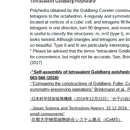
Tetravalent Goldberg Polyhedra*
Polyhedra obtained by the Goldberg-Coxeter construc
tetragons to the octahedron, 4-reguraly and symmetrica
located at vertices of a cubic cell, and tetragons fill
tetragons in one direction, turn 90 degrees, and move
is useful to classify the structures: m, n=0 (type I), m=
looks twisted. Although triangles and tetragons are bo
so beautiful. Type II and III are particularly interesting
* Please be advised that the terms “tetravalent Gold
for convenience, but might not be accurate. See, Br
(2017)
-
“Self-assembly of tetravalent Goldberg polyhedra
563-566 (2016)
-"Comparing the constructions of Goldberg, Fuller, C
symmetry-preserving operations" Brinkmann et al., 
-日本科学技術振興機構（2016年12月22日）“分子
- Japan Science and Technology Agency, 22.12.2016. “
small components”
-
京都大学物質細胞統合システム拠点（iCeMS）