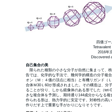
四価ゴー
Tetravalent
2016
Discovered a
自己集合の美
限られた種類の小さな分子が自然に集まって、秩
告では、化学的な手法で、幾何学的構造の分子複合
オン（Ｍ：４価の頂点に相当）と有機リガンド（Ｌ
合体Ｍ30Ｌ60が形成されました。その構造は、分
ることが分り、しかも鏡像体のある形でした（tet-
きな複合体を予測し、期待通り144成分からなる複合体M4
作られる形は、熱力学的に安定です。対称性の高い
作りだす上で重要な手がかりになりそうです。