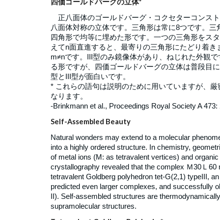
四価ゴールドバーグの立体*
正八面体のゴールドバーグ・コクセターコンスト
八面体対称の立体です。三角形は常に8つです。三
四角形で均等に埋めた形です。一つの三角形をスタ
えてn面直進すると、最寄りの三角形にたどり着きます。
m≠nです。III型のみ鏡像体があり、ねじれた外
る形ですが、四価ゴールドバーグの立体は普段目に
型とIII型が面白いです。
* これらの語句は説明のために用いていますが、
なります。
-Brinkmann et al., Proceedings Royal Society A 473
Self-Assembled Beauty
Natural wonders may extend to a molecular phenome
into a highly ordered structure. In chemistry, geome
of metal ions (M: as tetravalent vertices) and organic
crystallography revealed that the complex Ｍ30Ｌ60 
tetravalent Goldberg polyhedron tet-G(2,1) typeIII, a
predicted even larger complexes, and successfully
II). Self-assembled structures are thermodynamically
supramolecular structures.