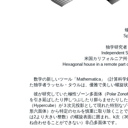
Sp
独学研究者
Independent 
米国カリフォルニア州
Hexagonal house in a remote part o
数学の新しいツール「Mathematica」（計算
た独学者ラッセル・タウルは、優雅で美しい螺旋状
彼が研究していた極性ゾーン多面体（Polar Zon
を引き延ばしたり押しつぶしたり膨らませたりした
（Hypercube）が３次元投影として現れた特別な
形六面体）から特定のセルを慎重に取り除くことで、螺旋多
は2より大きい整数）の螺旋表面に囲まれ、k次（3
ね合わせることができない）非凸多面体です。