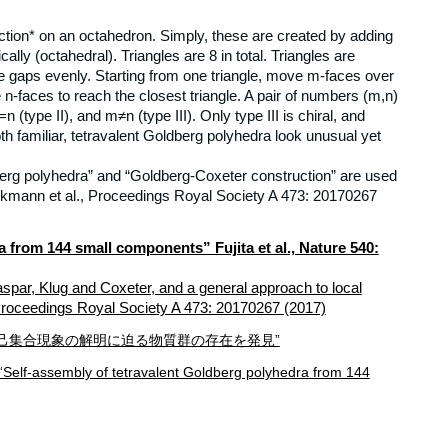
tion* on an octahedron. Simply, these are created by adding
lly (octahedral). Triangles are 8 in total. Triangles are
 the gaps evenly. Starting from one triangle, move m-faces over
 n-faces to reach the closest triangle. A pair of numbers (m,n)
n (type II), and m≠n (type III). Only type III is chiral, and
th familiar, tetravalent Goldberg polyhedra look unusual yet
.
berg polyhedra” and “Goldberg-Coxeter construction” are used
inkmann et al., Proceedings Royal Society A 473: 20170267
 from 144 small components” Fujita et al., Nature 540:
aspar, Klug and Coxeter, and a general approach to local
Proceedings Royal Society A 473: 20170267 (2017)
の自己集合現象の解明に迫る物質群の存在を発見”
Self-assembly of tetravalent Goldberg polyhedra from 144