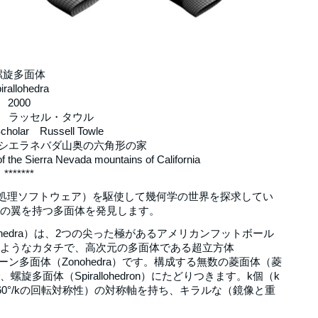
螺旋多面体
irallohedra
2000
 ラッセル・タウル
Scholar Russell Towle
シエラネバダ山奥の六角形の家
f the Sierra Nevada mountains of California
*******
科学処理ソフトウェア）を駆使して幾何学の世界を探求してい
の翼を持つ多面体を発見します。
ohedra）は、2つの尖った極があるアメリカンフットボール
ようなカタチで、高次元の多面体である超立方体
ゾーン多面体（Zonohedra）です。構成する無数の菱面体（菱
面体（Spirallohedron）にたどりつきます。k個（k
60°/kの回転対称性）の対称軸を持ち、キラルな（鏡像と重