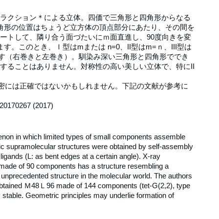
ラクション＊による立体。四価で三角形と四角形からなる
角形の位置はちょうど立方体の頂点部分にあたり、その間を
ートして、隣り合う面づたいにｍ面直進し、90度向きを変
このとき、Ｉ型はmまたは n=0、II型はm=ｎ、III型は
観です（右巻きと左巻き）。馴染み深い三角形と四角形ででき
することはありません。対称性の高い美しい立体で、特にII
厳密には正確ではないかもしれません。下記の文献が参考に
: 20170267 (2017)
non in which limited types of small components assemble
tric supramolecular structures were obtained by self-assembly
 ligands (L: as bent edges at a certain angle). X-ray
made of 90 components has a structure resembling a
n unprecedented structure in the molecular world. The authors
 obtained Ｍ48Ｌ96 made of 144 components (tet-G(2,2), type
 stable. Geometric principles may underlie formation of